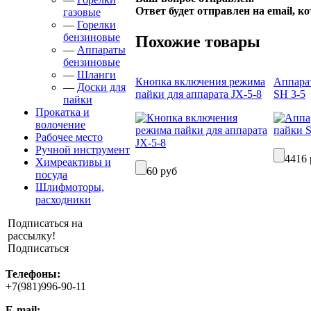
Ответ будет отправлен на email, к
газовые
—
Горелки
бензиновые
Похожие товары
—
Аппараты
бензиновые
—
Шланги
Кнопка включения режима
Аппара
—
Доски для
пайки для аппарата JX-5-8
SH 3-5
пайки
Прокатка и
волочение
Рабочее место
Ручной инструмент
4416 
Химреактивы и
60 руб
посуда
Шлифмоторы,
расходники
Подписаться на
рассылку!
Подписаться
Телефоны:
+7(981)996-90-11
E-mail: