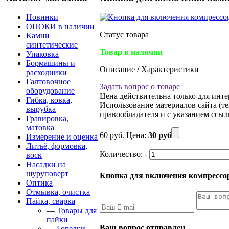
Новинки
ОПОКИ в наличии
Статус товара
Камни
синтетические
Товар в наличии
Упаковка
Бормашины и
Описание / Характеристики
расходники
Галтовочное
Задать вопрос о товаре
оборудование
Цена действительна только для инте
Гибка, ковка,
Использование материалов сайта (те
вырубка
правообладателя и с указанием ссылки
Гравировка,
матовка
60 руб.
Цена:
30 руб
Измерение и оценка
Литьё, формовка,
Количество:
-
воск
Насадки на
шуруповерт
Кнопка для включения компрессор
Оптика
Отмывка, очистка
Пайка, сварка
—
Товары для
пайки
Ваш вопрос отправлен.
—
Горелки