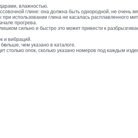
ударами, влажностью.
ссовочной глине: она должна быть однородной, не очень мя
ы при использовании глина не касалась расплавленного мет
начале прогрева.
слишком сильно и быстро это может привести к разбрызги
к и вибраций.
 б
о
льше, чем указано в каталоге.
дет столько опок, сколько указано номеров под каждым изде