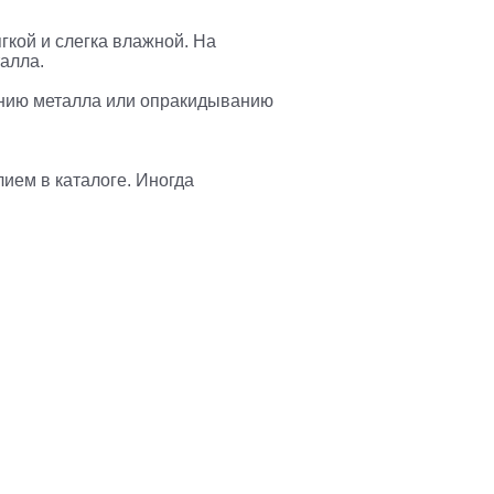
гкой и слегка влажной. На
алла.
ванию металла или опракидыванию
лием в каталоге. Иногда