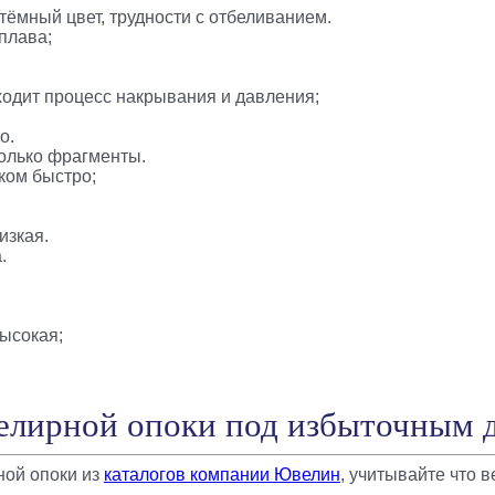
тёмный цвет, трудности с отбеливанием.
плава;
одит процесс накрывания и давления;
о.
только фрагменты.
ком быстро;
;
изкая.
.
ысокая;
елирной опоки под избыточным 
ной опоки из
каталогов компании Ювелин
, учитывайте что в