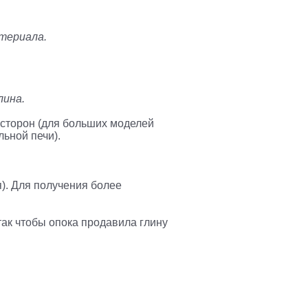
атериала.
лина.
х сторон (для больших моделей
льной печи).
я). Для получения более
так чтобы опока продавила глину