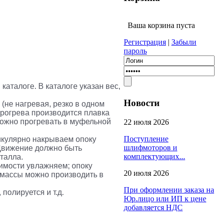
Ваша корзина пуста
Регистрация
|
Забыли
пароль
каталоге. В каталоге указан вес,
Новости
(не нагревая, резко в одном
 прогрева производится плавка
можно прогревать в муфельной
22 июля 2026
Поступление
икулярно накрываем опоку
шлифмоторов и
 Движение должно быть
комплектующих...
еталла.
димости увлажняем; опоку
20 июля 2026
момассы можно производить в
При оформлении заказа на
полируется и т.д.
Юр.лицо или ИП к цене
добавляется НДС