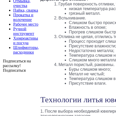
Отмывка,
Грубая поверхность отливки, 
очистка
низкая температура рас
Пайка, сварка
грязный металл.
Прокатка и
Вспыхивание.
волочение
Слишком быстро происх
Рабочее место
Влажность в опоке;
Ручной
Прогрев слишком быстр
инструмент
Отливка не целая, отлились 
Химреактивы
Процесс проходит слиш
и посуда
Присутствие влажности
Шлифмоторы,
Недостаточно металла;
расходники
Температура слишком н
Слишком много металла
Подписаться на
Металл пористый, раковины.
рассылку!
Буры слишком много;
Подписаться
Металл не чистый;
Температура слишком в
Присутствие влаги.
Технологии литья юв
1. После выбора необходимой ювелир
технологическим запасом.