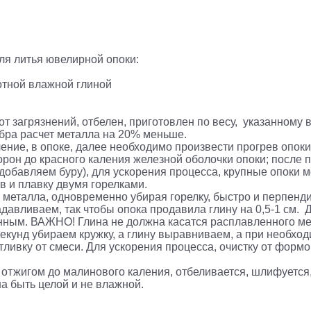
я литья ювелирной опоки:
отной влажной глиной
 загрязнений, отбелен, приготовлен по весу, указанному в 
ебра расчет металла на 20% меньше.
ение, в опоке, далее необходимо произвести прогрев опоки 
сторон до красного каления железной оболочки опоки; после
добавляем буру), для ускорения процесса, крупные опоки 
в и плавку двумя горелками.
 металла, одновременно убирая горелку, быстро и перпенд
надавливаем, так чтобы опока продавила глину на 0,5-1 см.
нным. ВАЖНО! Глина не должна касатся расплавленного м
кунд убираем кружку, а глину выравниваем, а при необхо
тливку от смеси. Для ускорения процесса, очистку от фор
отжигом до малинового каления, отбеливается, шлифуется, 
а быть целой и не влажной.