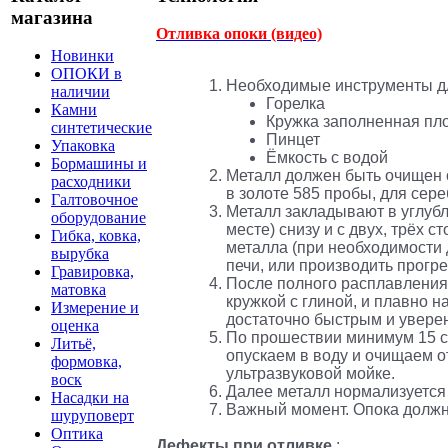
магазина
Отливка опоки (видео)
Новинки
ОПОКИ в
Необходимые инструменты дл
наличии
Горелка
Камни
Кружка заполненная пл
синтетические
Пинцет
Упаковка
Ёмкость с водой
Бормашины и
Металл должен быть очищен от
расходники
в золоте 585 пробы, для сер
Галтовочное
Металл закладывают в углубл
оборудование
месте) снизу и с двух, трёх 
Гибка, ковка,
металла (при необходимости 
вырубка
печи, или производить прогре
Гравировка,
После полного расплавления
матовка
кружкой с глиной, и плавно 
Измерение и
достаточно быстрым и увере
оценка
По прошествии минимум 15 се
Литьё,
опускаем в воду и очищаем о
формовка,
ультразвуковой мойке.
воск
Далее металл нормализуется 
Насадки на
Важный момент. Опока должн
шуруповерт
Оптика
Дефекты при отливке
: