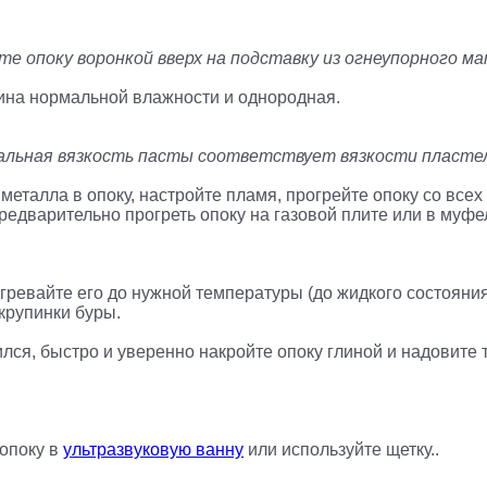
те опоку воронкой вверх на подставку из огнеупорного м
глина нормальной влажности и однородная.
альная вязкость пасты соответствует вязкости пласте
металла в опоку, настройте пламя, прогрейте опоку со все
редварительно прогреть опоку на газовой плите или в муфе
гревайте его до нужной температуры (до жидкого состояни
 крупинки буры.
ился, быстро и уверенно накройте опоку глиной и надовите 
опоку в
ультразвуковую ванну
или используйте щетку..