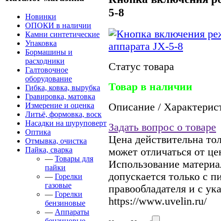
5-8
Новинки
ОПОКИ в наличии
Камни синтетические
Упаковка
Бормашины и
расходники
Статус товара
Галтовочное
оборудование
Товар в наличии
Гибка, ковка, вырубка
Гравировка, матовка
Измерение и оценка
Описание / Характерис
Литьё, формовка, воск
Насадки на шуруповерт
Задать вопрос о товаре
Оптика
Цена действительна тол
Отмывка, очистка
Пайка, сварка
может отличаться от це
—
Товары для
Использование материал
пайки
допускается только с 
—
Горелки
газовые
правообладателя и с ук
—
Горелки
https://www.uvelin.ru/
бензиновые
—
Аппараты
бензиновые