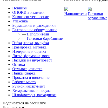
Новинки
ОПОКИ в наличии
Наполнители
Галтовки
Камни синтетические
барабанные
Упаковка
Бормашины и расходники
Галтовочное оборудование
—
Наполнители
—
Галтовки барабанные
Гибка, ковка, вырубка
Гравировка, матовка
Измерение и оценка
Литьё, формовка, воск
Насадки на шуруповерт
Оптика
Отмывка, очистка
Пайка, сварка
Прокатка и волочение
Рабочее место
Ручной инструмент
Химреактивы и посуда
Шлифмоторы, расходники
Подписаться на рассылку!
Подписаться