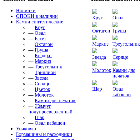
Новинки
ОПОКИ в наличии
Круг
Овал
Камни синтетические
—
Круг
Октагон
Груша
—
Овал
—
Багет
Маркиз
Треугольник
—
Октагон
—
Груша
—
Квадрат
Звезда
Сердце
—
Маркиз
—
Треугольник
Молоток
Камни для
—
Триллион
печаток
—
Звезда
—
Сердце
Шар
Овал
—
Цветок
кабашон
—
Молоток
—
Камни для печаток
—
Жемчуг
полупросверленный
—
Шар
—
Овал кабашон
Упаковка
Бормашины и расходники
Галтовочное оборудование