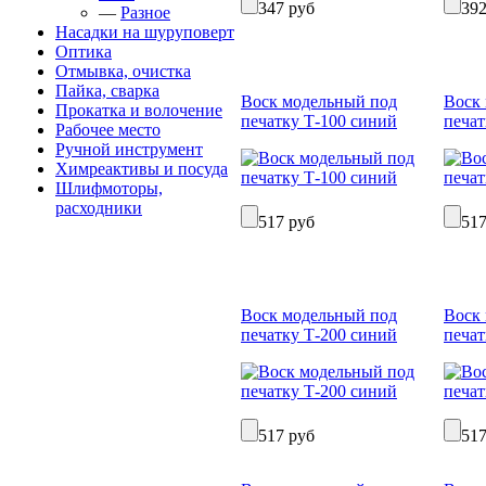
347 руб
392
—
Разное
Насадки на шуруповерт
Оптика
Отмывка, очистка
Пайка, сварка
Воск модельный под
Воск
Прокатка и волочение
печатку Т-100 синий
печат
Рабочее место
Ручной инструмент
Химреактивы и посуда
Шлифмоторы,
расходники
517 руб
517
Воск модельный под
Воск
печатку Т-200 синий
печат
517 руб
517