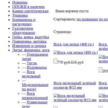
Новинки
ОПОКИ в наличии
Камни синтетические
Ваша корзина пуста
Упаковка
Сортировать:
по названию
по це
Бормашины и
расходники
Галтовочное
Страницы:
оборудование
Гибка, ковка, вырубка
Гравировка, матовка
Воск для лепки (400 гр.)
Воск
Измерение и оценка
зелён
Литьё, формовка, воск
—
Одноразовое
литьё
770 руб.
616 руб
—
Тигли
—
Изложницы
203
—
Воск
модельный
—
Воск модельный зелёный
Воск
Моделирование
цилиндр Ф15 мм
цили
по воску
—
Воск
инжекционный
—
Плавильные
печи