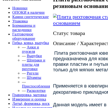
резиновым основан
Новинки
ОПОКИ в наличии
Камни синтетические
Упаковка
Бормашины и
расходники
Статус товара
Галтовочное
оборудование
Описание / Характерис
Гибка, ковка, вырубка
—
Анки и
пунзеля
Плита рихтовочная юве
—
Вырубки
предназначена для ковк
—
Шпераки и
правки пластин и гнуты
плиты для
рихтовки
только для мягких мета
—
Ригели
—
Штампы
—
Применяется в ювелирн
Приспособления
—
Расколотки
декоративно прикладном
Гравировка, матовка
Измерение и оценка
Литьё, формовка, воск
Данная модель имеет в 
Насадки на шуруповерт