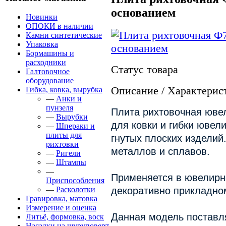
основанием
Новинки
ОПОКИ в наличии
Камни синтетические
Упаковка
Бормашины и
расходники
Статус товара
Галтовочное
оборудование
Описание / Характерис
Гибка, ковка, вырубка
—
Анки и
пунзеля
Плита рихтовочная юве
—
Вырубки
для ковки и гибки ювели
—
Шпераки и
плиты для
гнутых плоских изделий
рихтовки
металлов и сплавов.
—
Ригели
—
Штампы
—
Применяется в ювелирн
Приспособления
—
Расколотки
декоративно прикладном
Гравировка, матовка
Измерение и оценка
Данная модель поставля
Литьё, формовка, воск
Насадки на шуруповерт