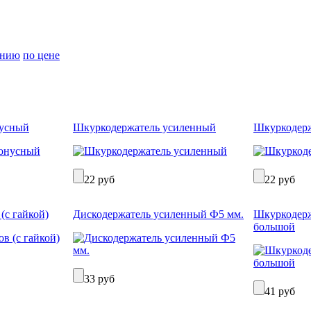
анию
по цене
нусный
Шкуркодержатель усиленный
Шкуркодер
22 руб
22 руб
(с гайкой)
Дискодержатель усиленный Ф5 мм.
Шкуркодерж
большой
33 руб
41 руб