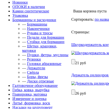
Новинки
ОПОКИ в наличии
Камни синтетические
Ваша корзина пуста
Упаковка
Сортировать:
по назв
Бормашины и расходники
—
Бормашины
—
Наконечники
Страницы:
—
Рукава и тросы
—
Педали для бормашин
—
Стойки для бормашин
Шкуркодержатель ко
—
Щетки, крацовки,
матовки
—
Пушки, фетры, муслины
—
Резинки
21 руб
—
Головки абразивные
—
Держатели
—
Свёрла
Держатель цилиндров 
—
Боры, фрезы
—
Диски отрезные
Галтовочное оборудование
Гибка, ковка, вырубка
26 руб
Гравировка, матовка
Измерение и оценка
Литьё, формовка, воск
Насадки на шуруповерт