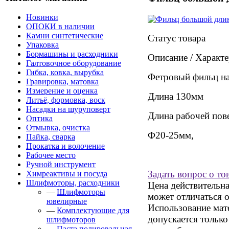
Новинки
ОПОКИ в наличии
Камни синтетические
Статус товара
Упаковка
Бормашины и расходники
Описание / Характ
Галтовочное оборудование
Гибка, ковка, вырубка
Фетровый фильц на
Гравировка, матовка
Измерение и оценка
Длина 130мм
Литьё, формовка, воск
Насадки на шуруповерт
Длина рабочей пов
Оптика
Отмывка, очистка
Ф20-25мм,
Пайка, сварка
Прокатка и волочение
Рабочее место
Ручной инструмент
Задать вопрос о то
Химреактивы и посуда
Шлифмоторы, расходники
Цена действительна
—
Шлифмоторы
может отличаться о
ювелирные
Использование мате
—
Комплектующие для
допускается тольк
шлифмоторов
—
Паста полировальная