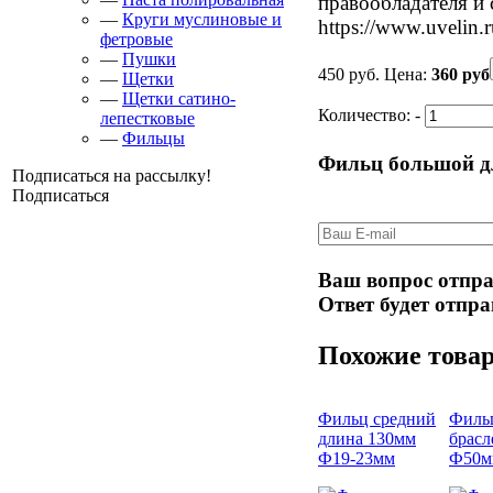
правообладателя и 
—
Круги муслиновые и
https://www.uvelin.r
фетровые
—
Пушки
450 руб.
Цена:
360 руб
—
Щетки
—
Щетки сатино-
Количество:
-
лепестковые
—
Фильцы
Фильц большой д
Подписаться на рассылку!
Подписаться
Ваш вопрос отпра
Ответ будет отпра
Похожие това
Фильц средний
Филь
длина 130мм
брасл
Ф19-23мм
Ф50м