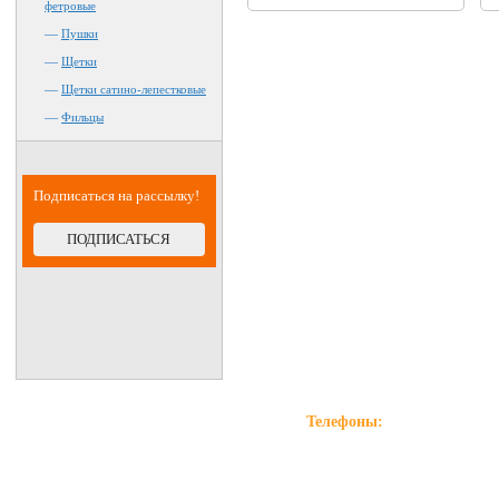
фетровые
—
Пушки
—
Щетки
—
Щетки сатино-лепестковые
—
Фильцы
Подписаться на рассылку!
ПОДПИСАТЬСЯ
Телефоны:
+7(981)996-90-11