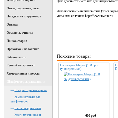
Измерение и оценка
Цена действительна только для интернет-мага
Литьё, формовка, воск
Использование материалов сайта (текст, виде
указанием ссылки на https://www.uvelin.ru/
Насадки на шуруповерт
Оптика
Отмывка, очистка
Пайка, сварка
Прокатка и волочение
Похожие товары
Рабочее место
Ручной инструмент
Паста-крем Marpol (100 гр.)
Н
(универсальная)
Di
Химреактивы и посуда
Шлифмоторы, расходники
—
Шлифмоторы ювелирные
—
Комплектующие для
шлифмоторов
—
Паста полировальная
—
Круги муслиновые и
600 руб