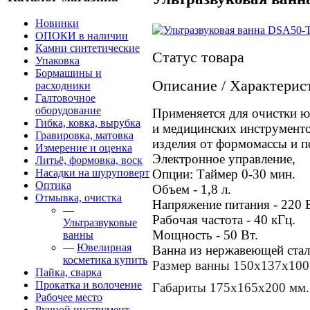
Новинки
ОПОКИ в наличии
Камни синтетические
Статус товара
Упаковка
Бормашины и
Описание / Характерис
расходники
Галтовочное
оборудование
Применяется для очистки ю
Гибка, ковка, вырубка
и медицинских инструмент
Гравировка, матовка
изделия от формомассы и п
Измерение и оценка
Электронное управление,
Литьё, формовка, воск
Насадки на шуруповерт
Опции: Таймер 0-30 мин.
Оптика
Объем - 1,8 л.
Отмывка, очистка
Напряжение питания - 220 
—
Рабочая частота - 40 кГц.
Ультразвуковые
Мощность - 50 Вт.
ванны
—
Ювелирная
Ванна из нержавеющей стал
косметика купить
Размер ванны 150х137х100
Пайка, сварка
Прокатка и волочение
Габариты 175х165х200 мм.
Рабочее место
Ручной инструмент