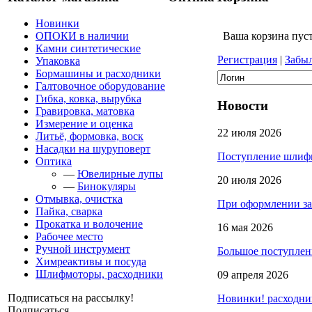
Новинки
ОПОКИ в наличии
Ваша корзина пус
Камни синтетические
Регистрация
|
Забы
Упаковка
Бормашины и расходники
Галтовочное оборудование
Гибка, ковка, вырубка
Новости
Гравировка, матовка
Измерение и оценка
22 июля 2026
Литьё, формовка, воск
Насадки на шуруповерт
Поступление шлифм
Оптика
—
Ювелирные лупы
20 июля 2026
—
Бинокуляры
Отмывка, очистка
При оформлении за
Пайка, сварка
Прокатка и волочение
16 мая 2026
Рабочее место
Ручной инструмент
Большое поступлен
Химреактивы и посуда
Шлифмоторы, расходники
09 апреля 2026
Подписаться на рассылку!
Новинки! расходни
Подписаться