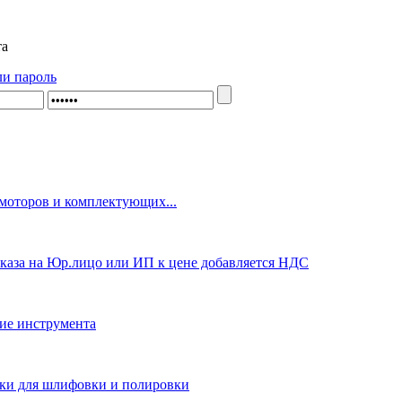
та
ли пароль
оторов и комплектующих...
каза на Юр.лицо или ИП к цене добавляется НДС
ие инструмента
ки для шлифовки и полировки