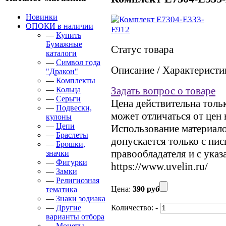
Новинки
ОПОКИ в наличии
—
Купить
Бумажные
Статус товара
каталоги
—
Символ года
Описание / Характеристи
"Дракон"
—
Комплекты
Задать вопрос о товаре
—
Кольца
—
Серьги
Цена действительна тольк
—
Подвески,
может отличаться от цен
кулоны
—
Цепи
Использование материалов
—
Браслеты
допускается только с пи
—
Брошки,
правообладателя и с указ
значки
—
Фигурки
https://www.uvelin.ru/
—
Замки
—
Религиозная
Цена:
390 руб
тематика
—
Знаки зодиака
—
Другие
Количество:
-
варианты отбора
—
Монеты