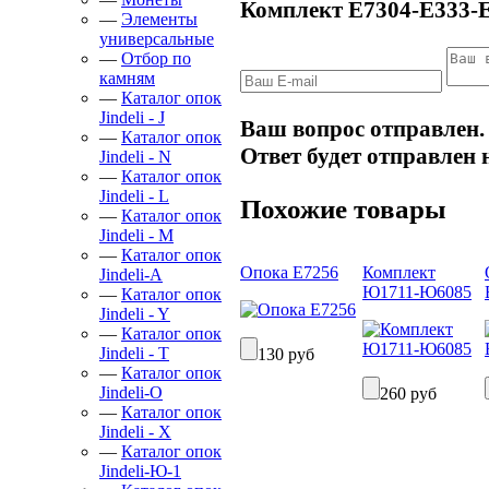
Комплект Е7304-Е333-
—
Элементы
универсальные
—
Отбор по
камням
—
Каталог опок
Jindeli - J
Ваш вопрос отправлен.
—
Каталог опок
Ответ будет отправлен 
Jindeli - N
—
Каталог опок
Jindeli - L
Похожие товары
—
Каталог опок
Jindeli - M
—
Каталог опок
Опока Е7256
Комплект
Jindeli-А
Ю1711-Ю6085
—
Каталог опок
Jindeli - Y
—
Каталог опок
Jindeli - Т
130 руб
—
Каталог опок
Jindeli-О
260 руб
—
Каталог опок
Jindeli - X
—
Каталог опок
Jindeli-Ю-1