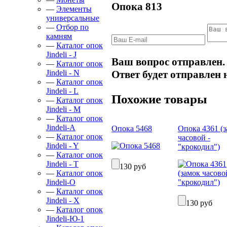
Опока 813
—
Элементы
универсальные
—
Отбор по
камням
—
Каталог опок
Jindeli - J
Ваш вопрос отправлен.
—
Каталог опок
Ответ будет отправлен 
Jindeli - N
—
Каталог опок
Jindeli - L
Похожие товары
—
Каталог опок
Jindeli - M
—
Каталог опок
Jindeli-А
Опока 5468
Опока 4361 (
—
Каталог опок
часовой -
Jindeli - Y
"крокодил")
—
Каталог опок
Jindeli - Т
130 руб
—
Каталог опок
Jindeli-О
—
Каталог опок
Jindeli - X
130 руб
—
Каталог опок
Jindeli-Ю-1