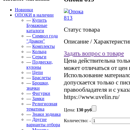
Новинки
ОПОКИ в наличии
—
Купить
Бумажные
Статус товара
каталоги
—
Символ года
Описание / Характеристи
"Дракон"
—
Комплекты
—
Кольца
Задать вопрос о товаре
—
Серьги
Цена действительна тольк
—
Подвески,
может отличаться от цен
кулоны
—
Цепи
Использование материалов
—
Браслеты
допускается только с пи
—
Брошки,
значки
правообладателя и с указ
—
Фигурки
https://www.uvelin.ru/
—
Замки
—
Религиозная
тематика
Цена:
130 руб
—
Знаки зодиака
—
Другие
Количество:
-
варианты отбора
—
Монеты