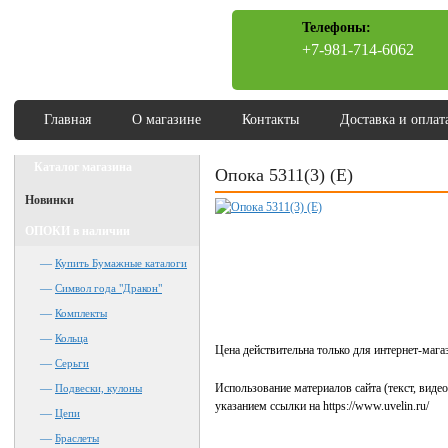
Телефоны:
+7-981-714-6062
Главная
О магазине
Контакты
Доставка и оплат
Каталог магазина
Опока 5311(3) (Е)
Новинки
ОПОКИ в наличии
—
Купить Бумажные каталоги
—
Символ года "Дракон"
—
Комплекты
—
Кольца
Цена действительна только для интернет-мага
—
Серьги
—
Использование материалов сайта (текст, виде
Подвески, кулоны
указанием ссылки на https://www.uvelin.ru/
—
Цепи
—
Браслеты