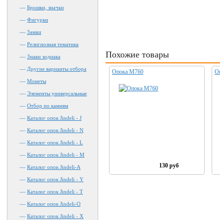
—
Брошки, значки
—
Фигурки
—
Замки
—
Религиозная тематика
Похожие товары
—
Знаки зодиака
—
Другие варианты отбора
Опока М760
О
—
Монеты
—
Элементы универсальные
—
Отбор по камням
—
Каталог опок Jindeli - J
—
Каталог опок Jindeli - N
—
Каталог опок Jindeli - L
—
Каталог опок Jindeli - M
130 руб
—
Каталог опок Jindeli-А
—
Каталог опок Jindeli - Y
—
Каталог опок Jindeli - Т
—
Каталог опок Jindeli-О
—
Каталог опок Jindeli - X