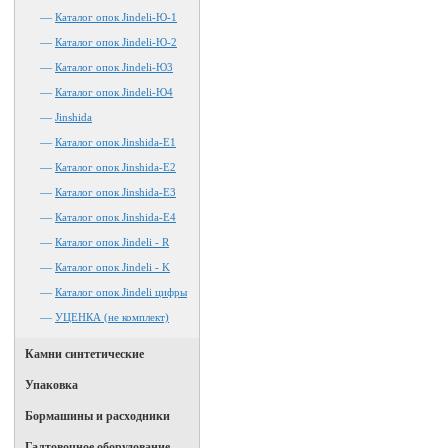
—
Каталог опок Jindeli-Ю-1
—
Каталог опок Jindeli-Ю-2
—
Каталог опок Jindeli-Ю3
—
Каталог опок Jindeli-Ю4
—
Jinshida
—
Каталог опок Jinshida-Е1
—
Каталог опок Jinshida-Е2
—
Каталог опок Jinshida-Е3
—
Каталог опок Jinshida-Е4
—
Каталог опок Jindeli - R
—
Каталог опок Jindeli - K
—
Каталог опок Jindeli цифры
—
УЦЕНКА (не комплект)
Камни синтетические
Упаковка
Бормашины и расходники
Галтовочное оборудование