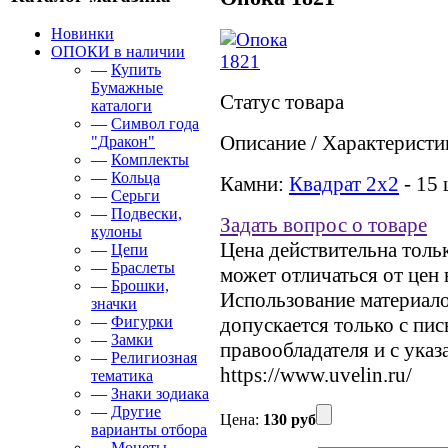
Новинки
ОПОКИ в наличии
—
Купить
Бумажные
Статус товара
каталоги
—
Символ года
Описание / Характеристи
"Дракон"
—
Комплекты
—
Кольца
Камни:
Квадрат 2х2
- 15 
—
Серьги
—
Подвески,
Задать вопрос о товаре
кулоны
Цена действительна тольк
—
Цепи
—
Браслеты
может отличаться от цен
—
Брошки,
Использование материалов
значки
—
Фигурки
допускается только с пи
—
Замки
правообладателя и с указ
—
Религиозная
https://www.uvelin.ru/
тематика
—
Знаки зодиака
—
Другие
Цена:
130 руб
варианты отбора
—
Монеты