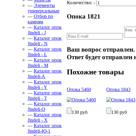
Количество:
-
—
Элементы
универсальные
Опока 1821
—
Отбор по
камням
—
Каталог опок
Jindeli - J
—
Каталог опок
Jindeli - N
Ваш вопрос отправлен.
—
Каталог опок
Jindeli - L
Ответ будет отправлен 
—
Каталог опок
Jindeli - M
Похожие товары
—
Каталог опок
Jindeli-А
—
Каталог опок
Jindeli - Y
Опока 5460
Опока 1843
—
Каталог опок
Jindeli - Т
—
Каталог опок
Jindeli-О
130 руб
130 руб
—
Каталог опок
Jindeli - X
—
Каталог опок
Jindeli-Ю-1