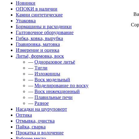
Новинки
ОПОКИ в наличии
Ваш
Камни синтетические
Упаковка
Сор
Бормашины и расходники
Галтовочное оборудование
Гибка, ковка, вырубка
Гравировка, матовка
Измерение и оценка
Литьё, формовка, воск
—
Одноразовое литьё
—
Тигли
—
Изложницы
—
Воск модельный
—
Моделирование по воску
—
Воск инжекционный
—
Плавильные печи
—
Разное
Насадки на шуруповерт
Оптика
Отмывка, очистка
Пайка, сварка
Прокатка и волочение
Рабочее место