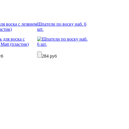
для воска с лезвием
Шпатели по воску наб. 6
астик)
шт.
уб
284 руб