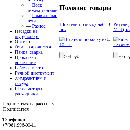
—
Воск
Похожие товары
инжекционный
—
Плавильные
печи
Шпатели по воску наб. 10
Ригель 
—
Разное
шт.
Matt (пл
Насадки на
шуруповерт
Оптика
Отмывка, очистка
Пайка, сварка
503 руб
705 р
Прокатка и
волочение
Рабочее место
Ручной инструмент
Химреактивы и
посуда
Шлифмоторы,
расходники
Подписаться на рассылку!
Подписаться
Телефоны:
+7(981)996-90-11