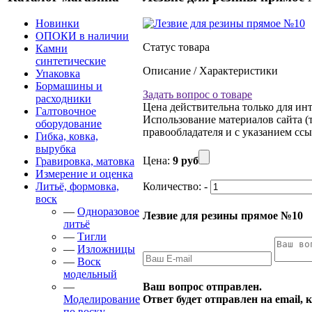
Новинки
ОПОКИ в наличии
Статус товара
Камни
синтетические
Описание / Характеристики
Упаковка
Бормашины и
Задать вопрос о товаре
расходники
Цена действительна только для инт
Галтовочное
Использование материалов сайта (т
оборудование
правообладателя и с указанием ссыл
Гибка, ковка,
вырубка
Цена:
9 руб
Гравировка, матовка
Измерение и оценка
Литьё, формовка,
Количество:
-
воск
—
Одноразовое
Лезвие для резины прямое №10
литьё
—
Тигли
—
Изложницы
—
Воск
модельный
Ваш вопрос отправлен.
—
Ответ будет отправлен на email,
Моделирование
по воску