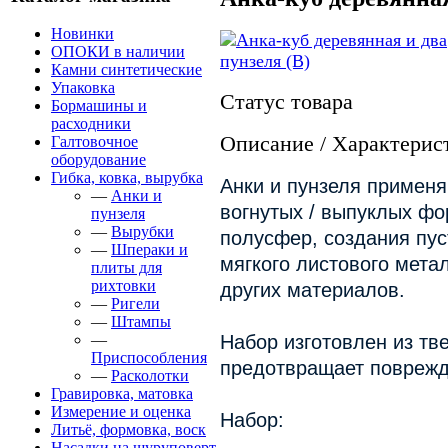
Новинки
ОПОКИ в наличии
Камни синтетические
Упаковка
Статус товара
Бормашины и
расходники
Описание / Характерис
Галтовочное
оборудование
Гибка, ковка, вырубка
Анки и пунзеля применя
—
Анки и
вогнутых / выпуклых фо
пунзеля
—
Вырубки
полусфер, создания пус
—
Шпераки и
мягкого листового метал
плиты для
рихтовки
других материалов.
—
Ригели
—
Штампы
—
Набор изготовлен из тв
Приспособления
предотвращает поврежд
—
Расколотки
Гравировка, матовка
Измерение и оценка
Набор:
Литьё, формовка, воск
Насадки на шуруповерт