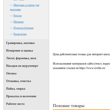
—
Шпераки и плиты для
рихтовки
—
Ригели
—
Штампы
—
Приспособления
—
Расколотки
Гравировка, матовка
Измерение и оценка
Цена действительна только для интернет-мага
Литьё, формовка, воск
Использование материалов сайта (текст, виде
Насадки на шуруповерт
указанием ссылки на https://www.uvelin.ru/
Оптика
Отмывка, очистка
Пайка, сварка
Прокатка и волочение
Рабочее место
Похожие товары