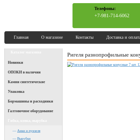
Телефоны:
+7-981-714-6062
Главная
О магазине
Контакты
Доставка и оплат
Каталог магазина
Ригеля разнопрофильные кону
Новинки
ОПОКИ в наличии
Камни синтетические
Упаковка
Бормашины и расходники
Галтовочное оборудование
Гибка, ковка, вырубка
—
Анки и пунзеля
—
Вырубки