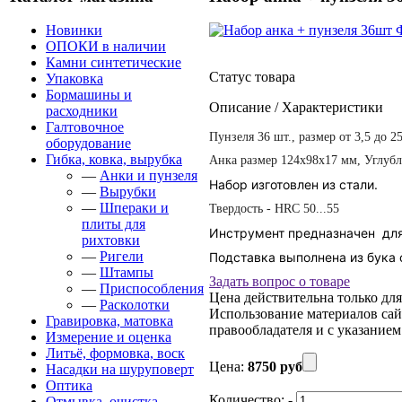
Новинки
ОПОКИ в наличии
Камни синтетические
Статус товара
Упаковка
Бормашины и
Описание / Характеристики
расходники
Галтовочное
Пунзеля 36 шт., размер от 3,5 до 2
оборудование
Гибка, ковка, вырубка
Анка размер 124х98х17 мм, Углубл
—
Анки и пунзеля
Набор изготовлен из стали.
—
Вырубки
—
Шпераки и
Твердость - HRC 50...55
плиты для
Инструмент предназначен для
рихтовки
—
Ригели
Подставка выполнена из бука
—
Штампы
Задать вопрос о товаре
—
Приспособления
Цена действительна только для
—
Расколотки
Использование материалов сайт
Гравировка, матовка
правообладателя и с указанием 
Измерение и оценка
Литьё, формовка, воск
Цена:
8750 руб
Насадки на шуруповерт
Оптика
Количество:
-
Отмывка, очистка