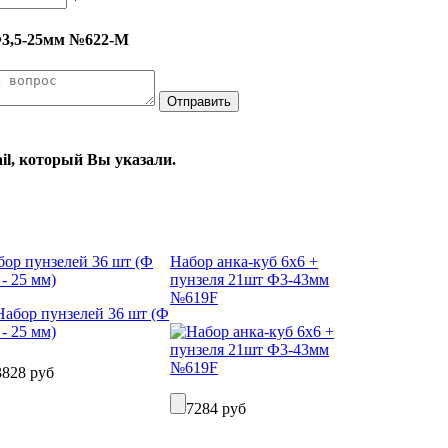
Ф3,5-25мм №622-М
il, который Вы указали.
бор пунзелей 36 шт (Ф
Набор анка-куб 6х6 +
 - 25 мм)
пунзеля 21шт Ф3-43мм
№619F
3828 руб
7284 руб