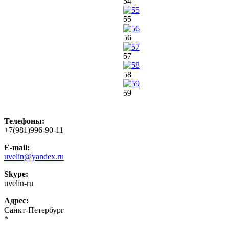
54
55
56
57
58
59
Телефоны:
+7(981)996-90-11
E-mail:
uvelin@yandex.ru
Skype:
uvelin-ru
Адрес:
Санкт-Петербург
*