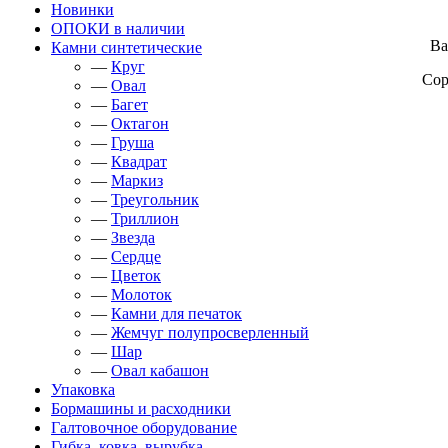
Новинки
ОПОКИ в наличии
Ваш
Камни синтетические
—
Круг
Сор
—
Овал
—
Багет
—
Октагон
—
Груша
—
Квадрат
—
Маркиз
—
Треугольник
—
Триллион
—
Звезда
—
Сердце
—
Цветок
—
Молоток
—
Камни для печаток
—
Жемчуг полупросверленный
—
Шар
—
Овал кабашон
Упаковка
Бормашины и расходники
Галтовочное оборудование
Гибка, ковка, вырубка