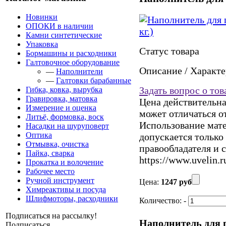
Новинки
ОПОКИ в наличии
Камни синтетические
Упаковка
Статус товара
Бормашины и расходники
Галтовочное оборудование
Описание / Характ
—
Наполнители
—
Галтовки барабанные
Задать вопрос о тов
Гибка, ковка, вырубка
Гравировка, матовка
Цена действительна
Измерение и оценка
может отличаться о
Литьё, формовка, воск
Использование матер
Насадки на шуруповерт
Оптика
допускается только
Отмывка, очистка
правообладателя и 
Пайка, сварка
https://www.uvelin.r
Прокатка и волочение
Рабочее место
Ручной инструмент
Цена:
1247 руб
Химреактивы и посуда
Шлифмоторы, расходники
Количество:
-
Подписаться на рассылку!
Наполнитель для г
Подписаться