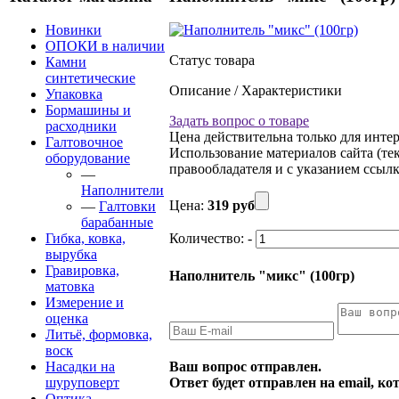
Новинки
ОПОКИ в наличии
Статус товара
Камни
синтетические
Описание / Характеристики
Упаковка
Бормашины и
Задать вопрос о товаре
расходники
Цена действительна только для интер
Галтовочное
Использование материалов сайта (тек
оборудование
правообладателя и с указанием ссылки
—
Наполнители
Цена:
319 руб
—
Галтовки
барабанные
Гибка, ковка,
Количество:
-
вырубка
Гравировка,
Наполнитель "микс" (100гр)
матовка
Измерение и
оценка
Литьё, формовка,
воск
Ваш вопрос отправлен.
Насадки на
Ответ будет отправлен на email, к
шуруповерт
Оптика