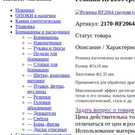
Новинки
ОПОКИ в наличии
Камни синтетические
Артикул:
2170-RF2064
Упаковка
Бормашины и расходники
Статус товара
—
Бормашины
—
Наконечники
Описание / Характери
—
Рукава и тросы
—
Педали для
Резинка изготовлена на основе 
бормашин
—
Стойки для
Размер Ф5х16 мм.
бормашин
Хвостовик Ф2,35 мм.
—
Щетки, крацовки,
матовки
Применяется для обработки дра
—
Пушки, фетры,
Максимальный эффект достигает
муслины
титан и его сплавы, никель-хро
—
Резинки
стоматологический, сталь и др.
—
Головки
абразивные
Задать вопрос о товаре
—
Держатели
Цена действительна то
—
Свёрла
отличаться от цен в р
—
Боры, фрезы
—
Диски отрезные
Использование материал
Галтовочное оборудование