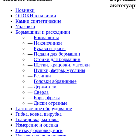
акссесуа
Новинки
ОПОКИ в наличии
Камни синтетические
Упаковка
Бормашины и расходники
—
Бормашины
—
Наконечники
—
Рукава и тросы
—
Педали для бормашин
—
Стойки для бормашин
—
Щетки, крацовки, матовки
—
Пушки, фетры, муслины
—
Резинки
—
Головки абразивные
—
Держатели
—
Свёрла
—
Боры, фрезы
—
Диски отрезные
Галтовочное оборудование
Гибка, ковка, вырубка
Гравировка, матовка
Измерение и оценка
Литьё, формовка, воск
Насадки на шуруповерт