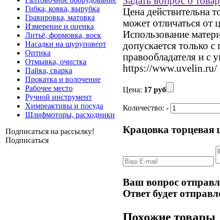
Задать вопрос о товар
Гибка, ковка, вырубка
Цена действительна т
Гравировка, матовка
может отличаться от 
Измерение и оценка
Использование материа
Литьё, формовка, воск
Насадки на шуруповерт
допускается только с
Оптика
правообладателя и с 
Отмывка, очистка
https://www.uvelin.ru/
Пайка, сварка
Прокатка и волочение
Рабочее место
Цена:
17 руб
Ручной инструмент
Химреактивы и посуда
Количество:
-
Шлифмоторы, расходники
Крацовка торцевая 
Подписаться на рассылку!
Подписаться
Ваш вопрос отправл
Ответ будет отправл
Похожие товары