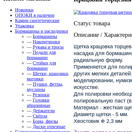
Новинки
ОПОКИ в наличии
Камни синтетические
Статус товара
Упаковка
Бормашины и расходники
Описание / Характери
—
Бормашины
—
Наконечники
Щетка крацовка торцев
—
Рукава и тросы
—
Педали для
насадка для бормашины
бормашин
радиальную форму.
—
Стойки для
Применяется для полир
бормашин
других мелких деталей.
—
Щетки, крацовки,
матовки
моделировании, нумизм
—
Пушки, фетры,
искусстве.
муслины
Для полировки необход
—
Резинки
—
Головки
полировальную паст (в 
абразивные
Материал - жесткая ще
—
Держатели
Диаметр щетки - 5 мм.
—
Свёрла
Хвостовик Ф 2,3 мм
—
Боры, фрезы
—
Диски отрезные
Галтовочное оборудование