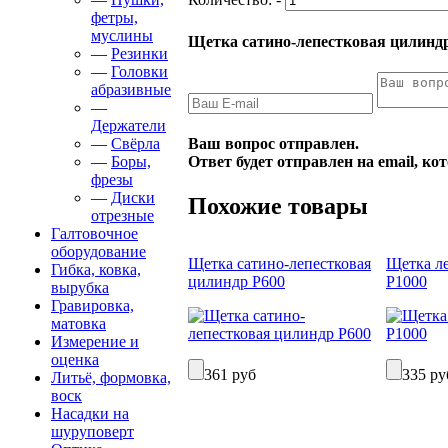
фетры,
муслины
Щетка сатино-лепестковая цилинд
—
Резинки
—
Головки
абразивные
—
Держатели
Ваш вопрос отправлен.
—
Свёрла
Ответ будет отправлен на email, к
—
Боры,
фрезы
—
Диски
Похожие товары
отрезные
Галтовочное
оборудование
Щетка сатино-лепестковая
Щетка ле
Гибка, ковка,
цилиндр Р600
Р1000
вырубка
Гравировка,
матовка
Измерение и
оценка
361 руб
335 ру
Литьё, формовка,
воск
Насадки на
шуруповерт