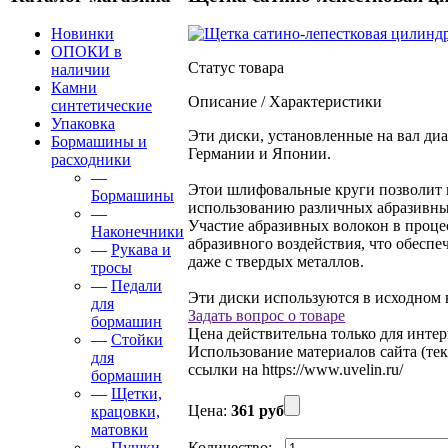
Новинки
ОПОКИ в
Статус товара
наличии
Камни
Описание / Характеристики
синтетические
Упаковка
Эти диски, установленные на вал ди
Бормашины и
Германии и Японии.
расходники
—
Этои шлифовальные круги позволит п
Бормашины
использованию различных абразивны
—
Участие абразивных волокон в проце
Наконечники
абразивного воздействия, что обесп
—
Рукава и
даже с твердых металлов.
тросы
—
Педали
Эти диски используются в исходном 
для
Задать вопрос о товаре
бормашин
Цена действительна только для интер
—
Стойки
Использование материалов сайта (тек
для
ссылки на https://www.uvelin.ru/
бормашин
—
Щетки,
Цена:
361 руб
крацовки,
матовки
—
Пушки,
Количество:
-