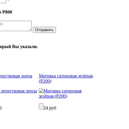
р Р800
оторый Вы указали.
пестковая линза
Матовка сатиновая зелёная
(Р200)
б
24 руб