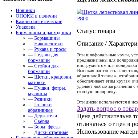
Новинки
ОПОКИ в наличии
Камни синтетические
Упаковка
Статус товара
Бормашины и расходники
—
Бормашины
Описание / Характери
—
Наконечники
—
Рукава и тросы
—
Педали для
Эти шлифовальные круги, уст
бормашин
предназначены для полировки
инструментом для полировки 
—
Стойки для
Высокая плотность лепестков
бормашин
абразивной ткани », отобран
—
Щетки, крацовки,
обеспечивает этим кругам оч
матовки
удаляет любые загрязнения с
—
Пушки, фетры,
гладкую полировку.
муслины
—
Резинки
Эти диски используются в ис
—
Головки
Задать вопрос о товар
абразивные
Цена действительна т
—
Держатели
—
Свёрла
отличаться от цен в р
—
Боры, фрезы
Использование материа
—
Диски отрезные
Галтовочное оборудование