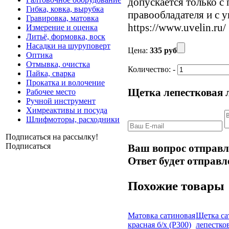
допускается только с
Гибка, ковка, вырубка
правообладателя и с 
Гравировка, матовка
https://www.uvelin.ru/
Измерение и оценка
Литьё, формовка, воск
Насадки на шуруповерт
Цена:
335 руб
Оптика
Отмывка, очистка
Количество:
-
Пайка, сварка
Прокатка и волочение
Щетка лепестковая 
Рабочее место
Ручной инструмент
Химреактивы и посуда
Шлифмоторы, расходники
Подписаться на рассылку!
Подписаться
Ваш вопрос отправл
Ответ будет отправл
Похожие товары
Матовка сатиновая
Щетка са
красная б/х (Р300)
лепестко