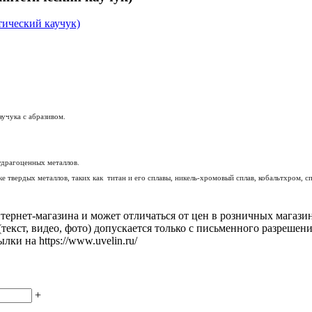
аучука с абразивом.
удрагоценных металлов.
 твердых металлов, таких как титан и его сплавы, никель-хромовый сплав, кобальтхром, с
тернет-магазина и может отличаться от цен в розничных магазин
текст, видео, фото) допускается только с письменного разрешен
лки на https://www.uvelin.ru/
+