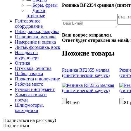
Резинка RF2354 средняя (синтет
—
Боры, фрезы
—
Диски
отрезные
Галтовочное
оборудование
Гибка, ковка, вырубка
Ваш вопрос отправлен.
Гравировка, матовка
Ответ будет отправлен на email
Измерение и оценка
Литьё, формовка, воск
Похожие товары
Насадки на
шуруповерт
Оптика
Отмывка, очистка
Резинка RF2355 мелкая
Резин
Пайка, сварка
(синтетический каучук)
(синт
Прокатка и волочение
Рабочее место
Ручной инструмент
Химреактивы и
посуда
81 руб
81 
Шлифмоторы,
расходники
Подписаться на рассылку!
Подписаться