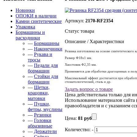
Новинки
ОПОКИ в наличии
Артикул:
2170-RF2354
Камни синтетические
Упаковка
Статус товара
Бормашины и
расходники
Описание / Характеристики
—
Бормашины
—
Наконечники
Резинка изготовлена на основе синтетического к
—
Рукава и
Размер Ф18х1 мм.
тросы
—
Педали для
Хвостовик Ф2,35 мм.
бормашин
Применяется для обработки драгоценных и пол
—
Стойки для
Максимальный эффект достигается при обработке
бормашин
стоматологический, сталь и др.
—
Щетки,
Задать вопрос о товаре
крацовки,
Цена действительна только для ин
матовки
Использование материалов сайта (
—
Пушки,
правообладателя и с указанием ссы
фетры, муслины
—
Резинки
Цена:
81 руб
—
Головки
абразивные
Количество:
-
—
Держатели
—
Свёрла