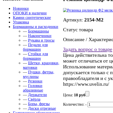
Новинки
ОПОКИ в наличии
Камни синтетические
Артикул:
2154-М2
Упаковка
Бормашины и расходники
Статус товара
—
Бормашины
—
Наконечники
Описание / Характери
—
Рукава и тросы
—
Педали для
Задать вопрос о товаре
бормашин
—
Стойки для
Цена действительна то
бормашин
может отличаться от ц
—
Щетки, крацовки,
Использование материал
матовки
допускается только с 
—
Пушки, фетры,
муслины
правообладателя и с у
—
Резинки
https://www.uvelin.ru/
—
Головки
абразивные
—
Держатели
Цена:
18 руб
—
Свёрла
—
Боры, фрезы
Количество:
-
—
Диски отрезные
Галтовочное оборудование