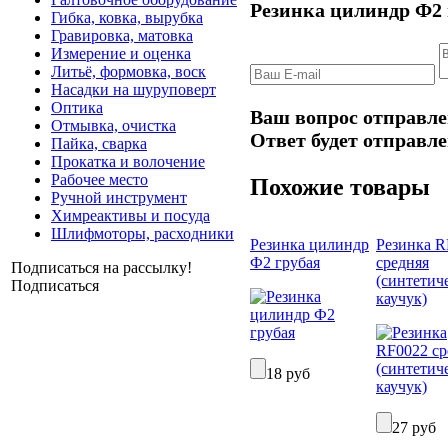
Резинка цилиндр Ф2
Гибка, ковка, вырубка
Гравировка, матовка
Измерение и оценка
Литьё, формовка, воск
Насадки на шуруповерт
Оптика
Ваш вопрос отправле
Отмывка, очистка
Ответ будет отправле
Пайка, сварка
Прокатка и волочение
Рабочее место
Похожие товары
Ручной инструмент
Химреактивы и посуда
Шлифмоторы, расходники
Резинка цилиндр
Резинка R
Ф2 грубая
средняя
Подписаться на рассылку!
(синтетич
Подписаться
каучук)
18 руб
27 руб