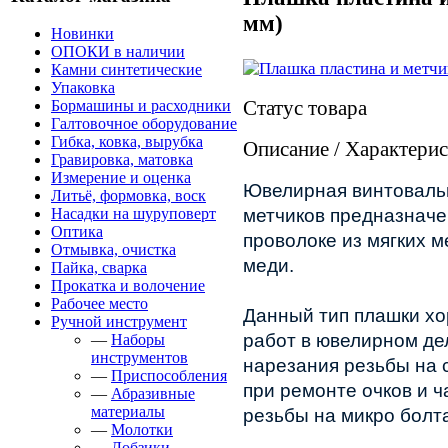
мм)
Новинки
ОПОКИ в наличии
Камни синтетические
Упаковка
Статус товара
Бормашины и расходники
Галтовочное оборудование
Гибка, ковка, вырубка
Описание / Характери
Гравировка, матовка
Измерение и оценка
Ювелирная винтовальна
Литьё, формовка, воск
Насадки на шуруповерт
метчиков предназначе
Оптика
проволоке из мягких ме
Отмывка, очистка
меди.
Пайка, сварка
Прокатка и волочение
Рабочее место
Данный тип плашки хо
Ручной инструмент
работ в ювелирном дел
—
Наборы
инструментов
нарезания резьбы на с
—
Приспособления
при ремонте очков и ча
—
Абразивные
материалы
резьбы на микро болта
—
Молотки
—
Лобзики