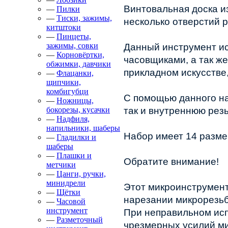
Винтовальная доска из
—
Пилки
—
Тиски, зажимы,
несколько отверстий 
китштоки
—
Пинцеты,
зажимы, совки
Данный инструмент ис
—
Корновёртки,
часовщиками, а так же
обжимки, давчики
прикладном искусстве,
—
Флацанки,
щипчики,
комбигубци
С помощью данного на
—
Ножницы,
бокорезы, кусачки
так и внутреннюю резь
—
Надфиля,
напильники, шаберы
Набор имеет 14 размер
—
Гладилки и
шаберы
—
Плашки и
Обратите внимание!
метчики
—
Цанги, ручки,
минидрели
Этот микроинструмент 
—
Щётки
нарезании микрорезьбы
—
Часовой
инструмент
При неправильном исп
—
Разметочный
чрезмерных усилий ми