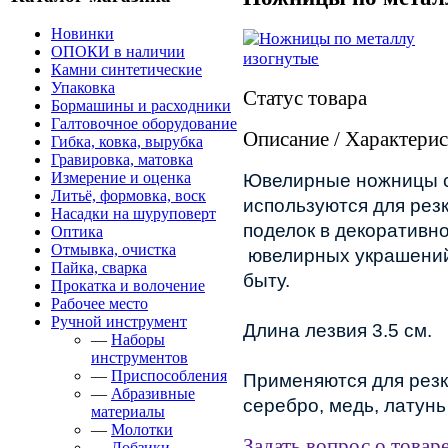
Новинки
ОПОКИ в наличии
Камни синтетические
Упаковка
Статус товара
Бормашины и расходники
Галтовочное оборудование
Описание / Характери
Гибка, ковка, вырубка
Гравировка, матовка
Измерение и оценка
Ювелирные ножницы с
Литьё, формовка, воск
используются для рез
Насадки на шуруповерт
поделок в декоративн
Оптика
Отмывка, очистка
ювелирных украшений 
Пайка, сварка
быту.
Прокатка и волочение
Рабочее место
Ручной инструмент
Длина лезвия 3.5 см.
—
Наборы
инструментов
—
Приспособления
Применяются для резк
—
Абразивные
серебро, медь, латунь
материалы
—
Молотки
Задать вопрос о товар
—
Лобзики