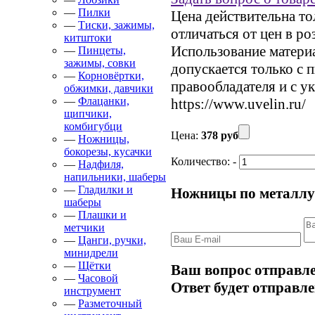
—
Пилки
Цена действительна то
—
Тиски, зажимы,
отличаться от цен в р
китштоки
Использование материал
—
Пинцеты,
зажимы, совки
допускается только с 
—
Корновёртки,
правообладателя и с у
обжимки, давчики
—
Флацанки,
https://www.uvelin.ru/
щипчики,
комбигубци
Цена:
378 руб
—
Ножницы,
бокорезы, кусачки
Количество:
-
—
Надфиля,
напильники, шаберы
—
Гладилки и
Ножницы по металлу
шаберы
—
Плашки и
метчики
—
Цанги, ручки,
минидрели
—
Щётки
Ваш вопрос отправле
—
Часовой
Ответ будет отправле
инструмент
—
Разметочный