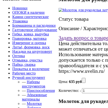
Новинки
ОПОКИ в наличии
Камни синтетические
Статус товара
Упаковка
Бормашины и расходники
Описание / Характери
Галтовочное оборудование
Гибка, ковка, вырубка
Задать вопрос о товар
Гравировка, матовка
Измерение и оценка
Цена действительна то
Литьё, формовка, воск
может отличаться от ц
Насадки на шуруповерт
Использование материал
Оптика
допускается только с 
Отмывка, очистка
Пайка, сварка
правообладателя и с у
Прокатка и волочение
https://www.uvelin.ru/
Рабочее место
Ручной инструмент
Цена:
635 руб
—
Наборы
инструментов
—
Приспособления
Количество:
-
—
Абразивные
материалы
Молоток для рукоде
—
Молотки
—
Лобзики