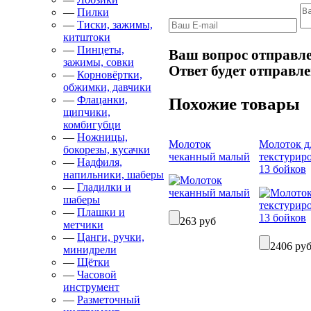
—
Пилки
—
Тиски, зажимы,
китштоки
—
Пинцеты,
Ваш вопрос отправле
зажимы, совки
Ответ будет отправле
—
Корновёртки,
обжимки, давчики
—
Флацанки,
Похожие товары
щипчики,
комбигубци
—
Ножницы,
Молоток
Молоток д
бокорезы, кусачки
чеканный малый
текстурир
—
Надфиля,
13 бойков
напильники, шаберы
—
Гладилки и
шаберы
—
Плашки и
263 руб
метчики
—
Цанги, ручки,
2406 ру
минидрели
—
Щётки
—
Часовой
инструмент
—
Разметочный