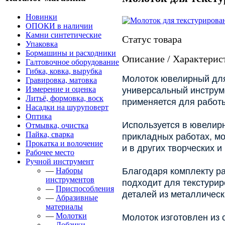
Новинки
ОПОКИ в наличии
Камни синтетические
Статус товара
Упаковка
Бормашины и расходники
Описание / Характерис
Галтовочное оборудование
Гибка, ковка, вырубка
Молоток ювелирный для
Гравировка, матовка
Измерение и оценка
универсальный инструм
Литьё, формовка, воск
применяется для работы
Насадки на шуруповерт
Оптика
Используется в ювелирн
Отмывка, очистка
Пайка, сварка
прикладных работах, м
Прокатка и волочение
и в других творческих и
Рабочее место
Ручной инструмент
—
Наборы
Благодаря комплекту ра
инструментов
подходит для текстурир
—
Приспособления
деталей из металлическ
—
Абразивные
материалы
—
Молотки
Молоток изготовлен из 
—
Лобзики