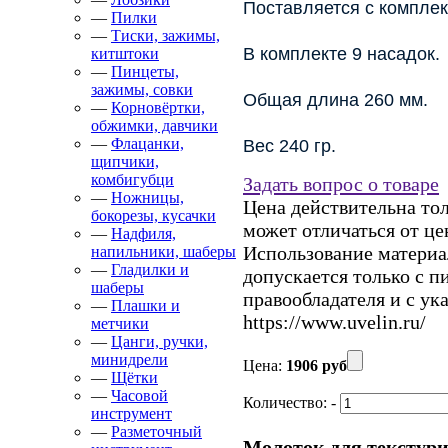
Поставляется с компле
—
Пилки
—
Тиски, зажимы,
В комплекте 9 насадок.
китштоки
—
Пинцеты,
зажимы, совки
Общая длина 260 мм.
—
Корновёртки,
обжимки, давчики
—
Флацанки,
Вес 240 гр.
щипчики,
комбигубци
Задать вопрос о товаре
—
Ножницы,
Цена действительна тол
бокорезы, кусачки
может отличаться от це
—
Надфиля,
Использование материал
напильники, шаберы
—
Гладилки и
допускается только с 
шаберы
правообладателя и с ук
—
Плашки и
https://www.uvelin.ru/
метчики
—
Цанги, ручки,
минидрели
Цена:
1906 руб
—
Щётки
—
Часовой
Количество:
-
инструмент
—
Разметочный
Молоток для текстури