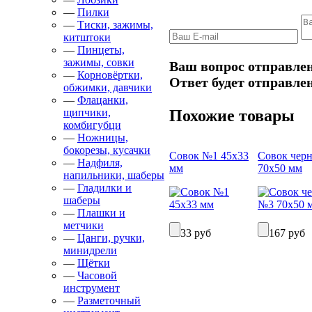
—
Пилки
—
Тиски, зажимы,
китштоки
—
Пинцеты,
зажимы, совки
Ваш вопрос отправлен
—
Корновёртки,
Ответ будет отправлен
обжимки, давчики
—
Флацанки,
Похожие товары
щипчики,
комбигубци
—
Ножницы,
бокорезы, кусачки
Совок №1 45х33
Совок чер
—
Надфиля,
мм
70х50 мм
напильники, шаберы
—
Гладилки и
шаберы
—
Плашки и
метчики
33 руб
167 руб
—
Цанги, ручки,
минидрели
—
Щётки
—
Часовой
инструмент
—
Разметочный