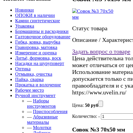
Новинки
ОПОКИ в наличии
Камни синтетические
Упаковка
Статус товара
Бормашины и расходники
Галтовочное оборудование
Описание / Характерис
Гибка, ковка, вырубка
Гравировка, матовка
Задать вопрос о товаре
Измерение и оценка
Цена действительна тол
Литьё, формовка, воск
Насадки на шуруповерт
может отличаться от це
Оптика
Использование материал
Отмывка, очистка
допускается только с 
Пайка, сварка
Прокатка и волочение
правообладателя и с ук
Рабочее место
https://www.uvelin.ru/
Ручной инструмент
—
Наборы
Цена:
50 руб
инструментов
—
Приспособления
Количество:
-
—
Абразивные
материалы
—
Молотки
Совок №3 70х50 мм
—
Лобзики