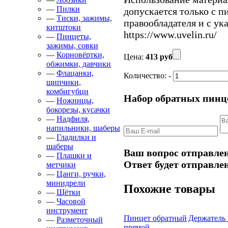
—
Пилки
допускается только с 
—
Тиски, зажимы,
правообладателя и с ук
китштоки
https://www.uvelin.ru/
—
Пинцеты,
зажимы, совки
—
Корновёртки,
Цена:
413 руб
обжимки, давчики
—
Флацанки,
Количество:
-
щипчики,
комбигубци
Набор обратных пинце
—
Ножницы,
бокорезы, кусачки
—
Надфиля,
напильники, шаберы
—
Гладилки и
шаберы
Ваш вопрос отправлен
—
Плашки и
Ответ будет отправлен
метчики
—
Цанги, ручки,
минидрели
Похожие товары
—
Щётки
—
Часовой
инструмент
Пинцет обратный
Держатель
—
Разметочный
прямой