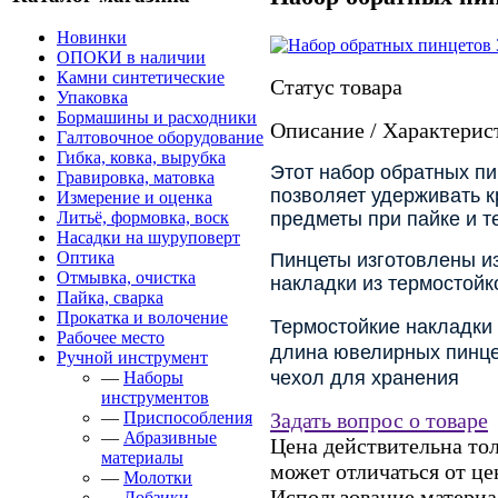
Новинки
ОПОКИ в наличии
Камни синтетические
Статус товара
Упаковка
Бормашины и расходники
Описание / Характерис
Галтовочное оборудование
Гибка, ковка, вырубка
Этот набор обратных п
Гравировка, матовка
позволяет удерживать к
Измерение и оценка
Литьё, формовка, воск
предметы при пайке и т
Насадки на шуруповерт
Оптика
Пинцеты изготовлены и
Отмывка, очистка
накладки из термостойк
Пайка, сварка
Прокатка и волочение
Термостойкие накладки
Рабочее место
длина ювелирных пинце
Ручной инструмент
чехол для хранения
—
Наборы
инструментов
—
Приспособления
Задать вопрос о товаре
—
Абразивные
Цена действительна тол
материалы
может отличаться от це
—
Молотки
Использование материал
—
Лобзики