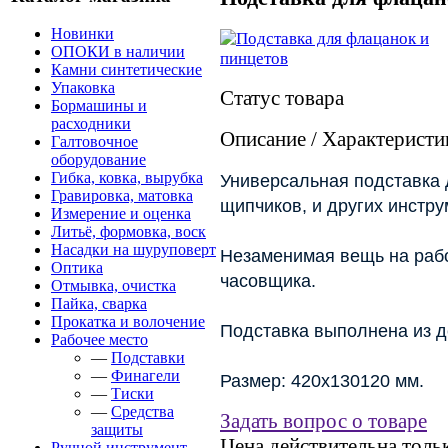
Новинки
ОПОКИ в наличии
Камни синтетические
Упаковка
Статус товара
Бормашины и
расходники
Описание / Характеристи
Галтовочное
оборудование
Гибка, ковка, вырубка
Универсальная подставка 
Гравировка, матовка
щипчиков, и других инстру
Измерение и оценка
Литьё, формовка, воск
Насадки на шуруповерт
Незаменимая вещь на рабо
Оптика
часовщика.
Отмывка, очистка
Пайка, сварка
Прокатка и волочение
Подставка выполнена из д
Рабочее место
—
Подставки
—
Финагели
Размер: 420х130120 мм.
—
Тиски
—
Средства
Задать вопрос о товаре
защиты
Цена действительна тольк
Ручной инструмент