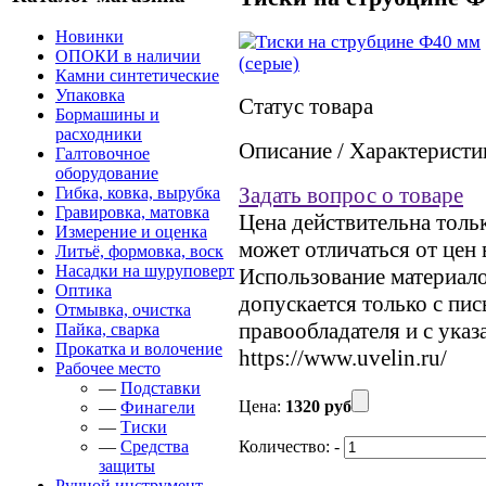
Новинки
ОПОКИ в наличии
Камни синтетические
Упаковка
Статус товара
Бормашины и
расходники
Описание / Характеристи
Галтовочное
оборудование
Задать вопрос о товаре
Гибка, ковка, вырубка
Гравировка, матовка
Цена действительна тольк
Измерение и оценка
может отличаться от цен
Литьё, формовка, воск
Насадки на шуруповерт
Использование материалов
Оптика
допускается только с пи
Отмывка, очистка
правообладателя и с указ
Пайка, сварка
Прокатка и волочение
https://www.uvelin.ru/
Рабочее место
—
Подставки
Цена:
1320 руб
—
Финагели
—
Тиски
—
Средства
Количество:
-
защиты
Ручной инструмент