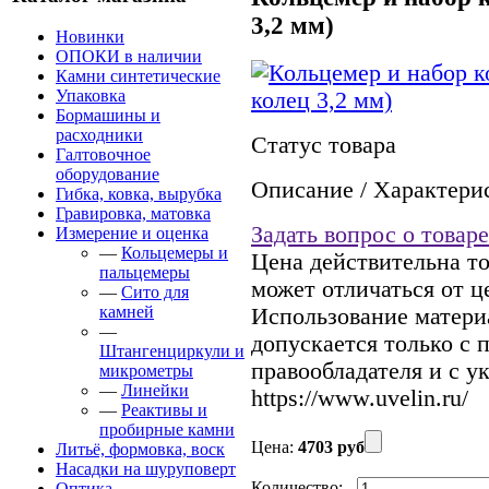
3,2 мм)
Новинки
ОПОКИ в наличии
Камни синтетические
Упаковка
Бормашины и
расходники
Статус товара
Галтовочное
оборудование
Описание / Характери
Гибка, ковка, вырубка
Гравировка, матовка
Задать вопрос о товаре
Измерение и оценка
—
Кольцемеры и
Цена действительна то
пальцемеры
может отличаться от ц
—
Сито для
камней
Использование материа
—
допускается только с
Штангенциркули и
правообладателя и с у
микрометры
—
Линейки
https://www.uvelin.ru/
—
Реактивы и
пробирные камни
Цена:
4703 руб
Литьё, формовка, воск
Насадки на шуруповерт
Количество:
-
Оптика