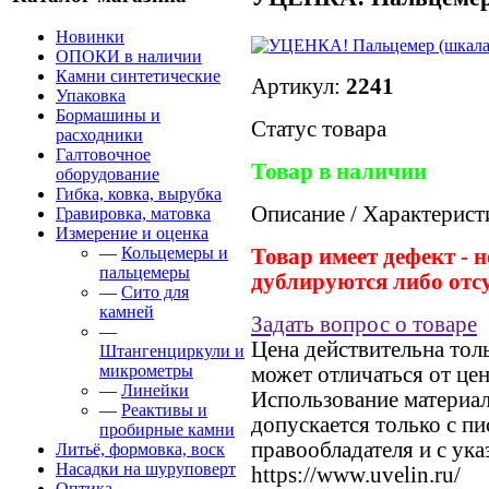
Новинки
ОПОКИ в наличии
Камни синтетические
Артикул:
2241
Упаковка
Бормашины и
Статус товара
расходники
Галтовочное
Товар в наличии
оборудование
Гибка, ковка, вырубка
Описание / Характерист
Гравировка, матовка
Измерение и оценка
—
Кольцемеры и
Товар имеет дефект - 
пальцемеры
дублируются либо отсу
—
Сито для
камней
Задать вопрос о товаре
—
Цена действительна тол
Штангенциркули и
микрометры
может отличаться от це
—
Линейки
Использование материало
—
Реактивы и
допускается только с п
пробирные камни
правообладателя и с ука
Литьё, формовка, воск
Насадки на шуруповерт
https://www.uvelin.ru/
Оптика