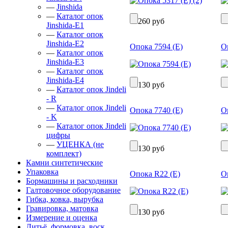
—
Jinshida
—
Каталог опок
260 руб
Jinshida-Е1
—
Каталог опок
Jinshida-Е2
Опока 7594 (Е)
О
—
Каталог опок
Jinshida-Е3
—
Каталог опок
Jinshida-Е4
130 руб
—
Каталог опок Jindeli
- R
—
Каталог опок Jindeli
Опока 7740 (Е)
О
- K
—
Каталог опок Jindeli
цифры
—
УЦЕНКА (не
130 руб
комплект)
Камни синтетические
Упаковка
Опока R22 (Е)
О
Бормашины и расходники
Галтовочное оборудование
Гибка, ковка, вырубка
Гравировка, матовка
130 руб
Измерение и оценка
Литьё, формовка, воск