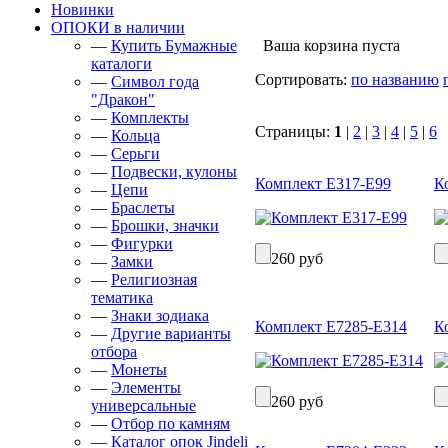
Новинки
ОПОКИ в наличии
—
Купить Бумажные
Ваша корзина пуста
каталоги
Сортировать:
по названию
—
Символ года
"Дракон"
—
Комплекты
Страницы:
1
|
2
|
3
|
4
|
5
|
6
—
Кольца
—
Серьги
—
Подвески, кулоны
Комплект Е317-Е99
К
—
Цепи
—
Браслеты
—
Брошки, значки
—
Фигурки
260 руб
—
Замки
—
Религиозная
тематика
—
Знаки зодиака
Комплект Е7285-Е314
К
—
Другие варианты
отбора
—
Монеты
—
Элементы
260 руб
универсальные
—
Отбор по камням
—
Каталог опок Jindeli