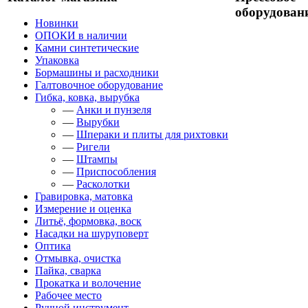
оборудован
Новинки
ОПОКИ в наличии
Камни синтетические
Упаковка
Бормашины и расходники
Галтовочное оборудование
Гибка, ковка, вырубка
—
Анки и пунзеля
—
Вырубки
—
Шпераки и плиты для рихтовки
—
Ригели
—
Штампы
—
Приспособления
—
Расколотки
Гравировка, матовка
Измерение и оценка
Литьё, формовка, воск
Насадки на шуруповерт
Оптика
Отмывка, очистка
Пайка, сварка
Прокатка и волочение
Рабочее место
Ручной инструмент