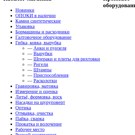
оборудован
Новинки
ОПОКИ в наличии
Камни синтетические
Упаковка
Бормашины и расходники
Галтовочное оборудование
Гибка, ковка, вырубка
—
Анки и пунзеля
—
Вырубки
—
Шпераки и плиты для рихтовки
—
Ригели
—
Штампы
—
Приспособления
—
Расколотки
Гравировка, матовка
Измерение и оценка
Литьё, формовка, воск
Насадки на шуруповерт
Оптика
Отмывка, очистка
Пайка, сварка
Прокатка и волочение
Рабочее место
Ручной инструмент