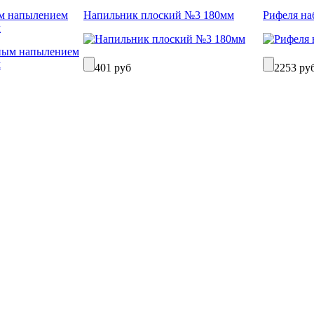
ым напылением
Напильник плоский №3 180мм
Рифеля на
м
401 руб
2253 ру