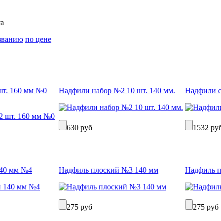
а
званию
по цене
шт. 160 мм №0
Надфили набор №2 10 шт. 140 мм.
Надфили с
630 руб
1532 ру
140 мм №4
Надфиль плоский №3 140 мм
Надфиль п
275 руб
275 руб