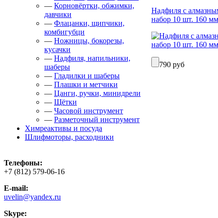
—
Корновёртки, обжимки,
Надфиля с алмазн
давчики
набор 10 шт. 160 м
—
Флацанки, щипчики,
комбигубци
—
Ножницы, бокорезы,
кусачки
—
Надфиля, напильники,
790 руб
шаберы
—
Гладилки и шаберы
—
Плашки и метчики
—
Цанги, ручки, минидрели
—
Щётки
—
Часовой инструмент
—
Разметочный инструмент
Химреактивы и посуда
Шлифмоторы, расходники
Телефоны:
+7 (812) 579-06-16
E-mail:
uvelin@yandex.ru
Skype: