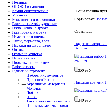
Новинки
ОПОКИ в наличии
Камни синтетические
Ваша корзина пуст
Упаковка
Сортировать:
по на
Бормашины и расходники
Галтовочное оборудование
Гибка, ковка, вырубка
Страницы:
Гравировка, матовка
Измерение и оценка
Литьё, формовка, воск
Надфили набор 12 
Насадки на шуруповерт
Эконом
Оптика
Отмывка, очистка
Пайка, сварка
Прокатка и волочение
Рабочее место
350 руб
Ручной инструмент
—
Наборы инструментов
—
Приспособления
Надфиль круглый 
—
Абразивные материалы
—
Молотки
—
Лобзики
—
Пилки
340 руб
—
Тиски, зажимы, китштоки
—
Пинцеты, зажимы, совки