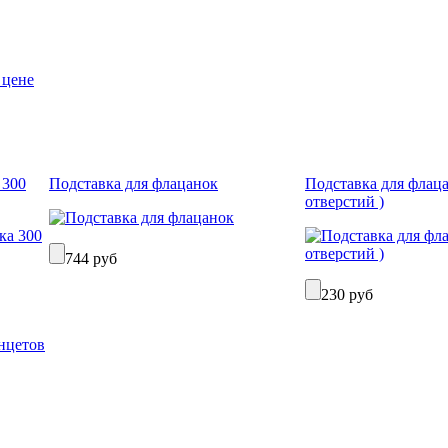
 цене
 300
Подставка для флацанок
Подставка для флаца
отверстий )
744 руб
230 руб
нцетов