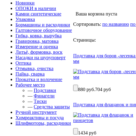
Новинки
ОПОКИ в наличии
Камни синтетические
Ваша корзина пуста
Упаковка
Сортировать:
по названию
по
Бормашины и расходники
Галтовочное оборудование
Гибка, ковка, вырубка
Страницы:
Гравировка, матовка
Измерение и оценка
Литьё, формовка, воск
Подставка для боров -лесенка
Насадки на шуруповерт
мм
Оптика
Отмывка, очистка
Пайка, сварка
Прокатка и волочение
Рабочее место
880 руб.
704 руб
—
Подставки
—
Финагели
—
Тиски
Подставка для флацанок и пи
—
Средства защиты
Ручной инструмент
Химреактивы и посуда
Шлифмоторы, расходники
1434 руб