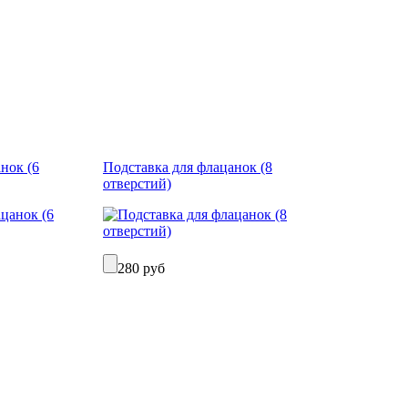
нок (6
Подставка для флацанок (8
отверстий)
280 руб